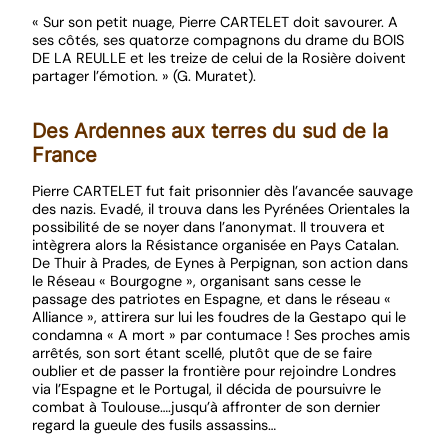
« Sur son petit nuage, Pierre CARTELET doit savourer. A
ses côtés, ses quatorze compagnons du drame du BOIS
DE LA REULLE et les treize de celui de la Rosière doivent
partager l’émotion. » (G. Muratet).
Des Ardennes aux terres du sud de la
France
Pierre CARTELET fut fait prisonnier dès l’avancée sauvage
des nazis. Evadé, il trouva dans les Pyrénées Orientales la
possibilité de se noyer dans l’anonymat. Il trouvera et
intègrera alors la Résistance organisée en Pays Catalan.
De Thuir à Prades, de Eynes à Perpignan, son action dans
le Réseau « Bourgogne », organisant sans cesse le
passage des patriotes en Espagne, et dans le réseau «
Alliance », attirera sur lui les foudres de la Gestapo qui le
condamna « A mort » par contumace ! Ses proches amis
arrêtés, son sort étant scellé, plutôt que de se faire
oublier et de passer la frontière pour rejoindre Londres
via l’Espagne et le Portugal, il décida de poursuivre le
combat à Toulouse….jusqu’à affronter de son dernier
regard la gueule des fusils assassins…