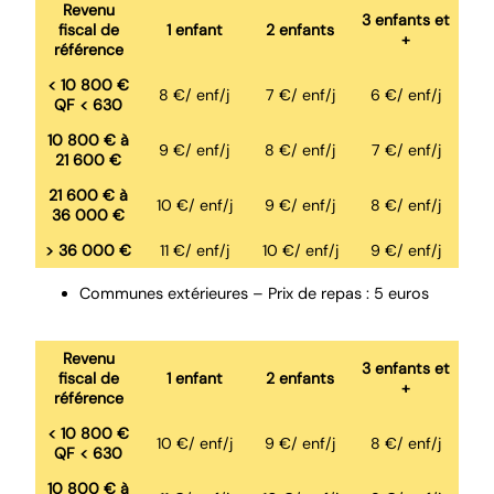
Revenu
3 enfants et
fiscal de
1 enfant
2 enfants
+
référence
< 10 800 €
8 €/ enf/j
7 €/ enf/j
6 €/ enf/j
QF < 630
10 800 € à
9 €/ enf/j
8 €/ enf/j
7 €/ enf/j
21 600 €
21 600 € à
10 €/ enf/j
9 €/ enf/j
8 €/ enf/j
36 000 €
> 36 000 €
11 €/ enf/j
10 €/ enf/j
9 €/ enf/j
Communes extérieures – Prix de repas : 5 euros
Revenu
3 enfants et
fiscal de
1 enfant
2 enfants
+
référence
< 10 800 €
10 €/ enf/j
9 €/ enf/j
8 €/ enf/j
QF < 630
10 800 € à