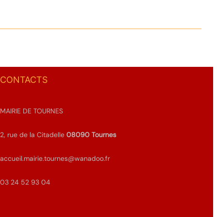
CONTACTS
MAIRIE DE TOURNES
2, rue de la Citadelle
08090
Tournes
accueil.mairie.tournes@wanadoo.fr
03 24 52 93 04