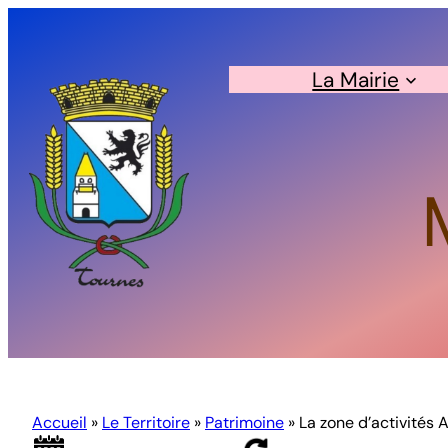
Aller
au
contenu
La Mairie
Accueil
»
Le Territoire
»
Patrimoine
»
La zone d’activités